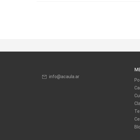
M
info@acaula.ar
Po
Ca
Cu
Cl
Te
Ce
Bl