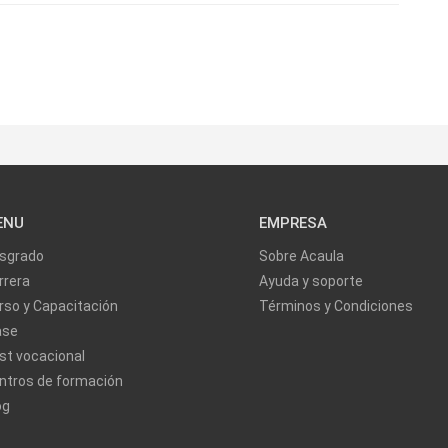
ENU
EMPRESA
sgrado
Sobre Acaula
rrera
Ayuda y soporte
rso y Capacitación
Términos y Condiciones
ase
st vocacional
ntros de formación
og