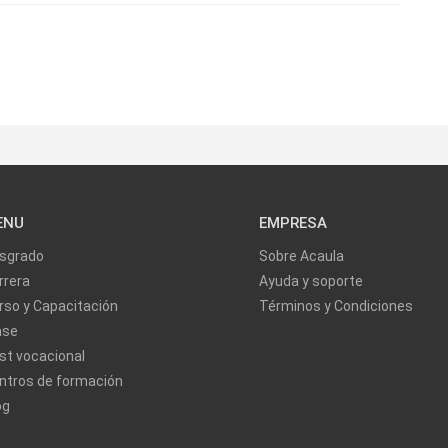
ENU
EMPRESA
sgrado
Sobre Acaula
rrera
Ayuda y soporte
rso y Capacitación
Términos y Condiciones
ase
st vocacional
ntros de formación
og