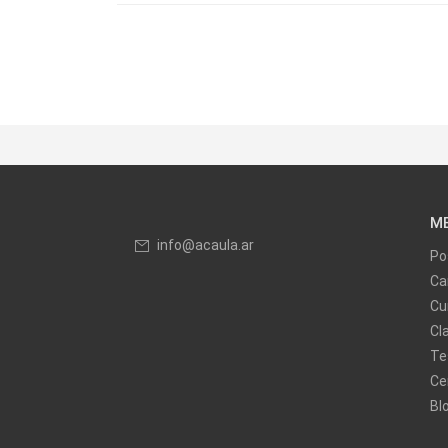
M
info@acaula.ar
Po
Ca
Cu
Cl
Te
Ce
Bl