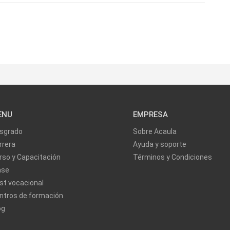
ENU
EMPRESA
sgrado
Sobre Acaula
rrera
Ayuda y soporte
rso y Capacitación
Términos y Condiciones
ase
st vocacional
ntros de formación
og