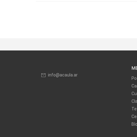
M
info@acaula.ar
Po
Ca
Cu
Cl
Te
Ce
Bl