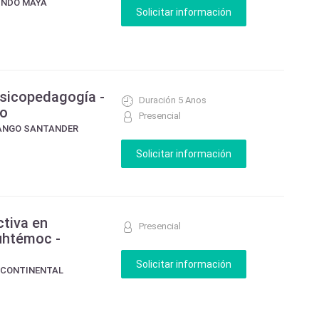
UNDO MAYA
Psicopedagogía -
Duración 5 Anos
go
Presencial
RANGO SANTANDER
ctiva en
Presencial
uhtémoc -
ERCONTINENTAL